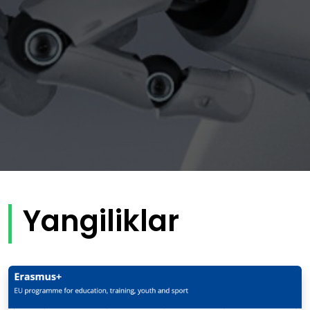
Yangiliklar